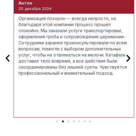
Антон
20 декабря 2024
Организация похорон — всегда непросто, но
благодаря этой компании процесс прошёл
спокойно. Мы заказали услуги транспортировки,
оформление гроба и сопровождение церемонии.
Сотрудники заранее проконсультировали по всем
о
вопросам, помогли с выбором дополнительных
ый
услуг, чтобы не отвлекаться на мелочи. Катафалк
P
доставил тело вовремя, а все действия были
r
скоординированы без лишней суеты. Чувствуется
e
x
профессиональный и внимательный подход.
v
t
i
и
o
ой
u
s