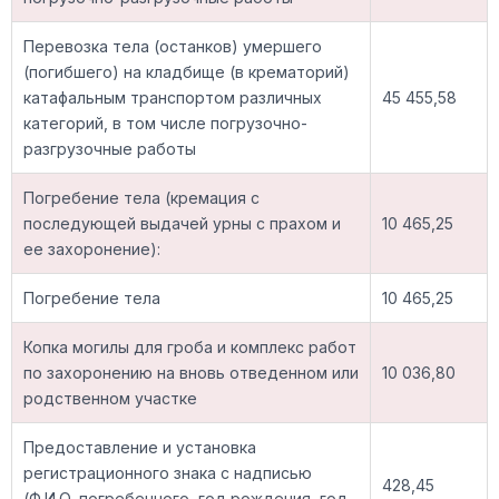
Перевозка тела (останков) умершего
(погибшего) на кладбище (в крематорий)
катафальным транспортом различных
45 455,58
категорий, в том числе погрузочно-
разгрузочные работы
Погребение тела (кремация с
последующей выдачей урны с прахом и
10 465,25
ее захоронение):
Погребение тела
10 465,25
Копка могилы для гроба и комплекс работ
по захоронению на вновь отведенном или
10 036,80
родственном участке
Предоставление и установка
регистрационного знака с надписью
428,45
(Ф.И.О. погребенного, год рождения, год