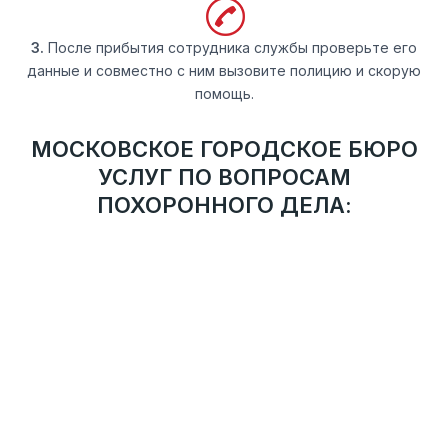
3.
После прибытия сотрудника службы проверьте его
данные и совместно с ним вызовите полицию и скорую
помощь.
МОСКОВСКОЕ ГОРОДСКОЕ БЮРО
УСЛУГ ПО ВОПРОСАМ
ПОХОРОННОГО ДЕЛА:
ТРЕБОВАНИЯ И РЕКОМЕНДАЦИИ
Деятельность службы ведется в соответствии с
рекомендациями Департамента торговли и услуг г.
Москвы.
АДМИНИСТРАТИВНО-ТЕРРИТОРИАЛЬНОЕ
УСТРОЙСТВО
Присутствие во всех округах города Москвы. Сотрудник
службы прибудет на указанный адрес в течение 30
минут после оформления заявки.
АТТЕСТОВАННЫЕ СОТРУДНИКИ