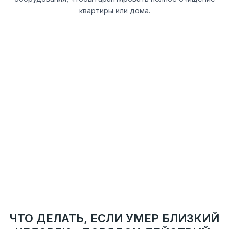
квартиры или дома.
ВАЖНО!
Никто не имеет права посещать ваш дом без вашего
предварительного разрешения или приглашения.
Если к вашей двери подошел незнакомый человек,
особенно в случае недавней утраты, будьте
бдительны — это может быть так называемый
«черный» агент. Его действия незаконны, и он не
имеет права проникать в вашу квартиру или дом. Не
открывайте дверь, не вступайте в разговор и
немедленно свяжитесь с сотрудниками городской
службы, которые официально занимаются
подобными случаями.
ЧТО ДЕЛАТЬ, ЕСЛИ УМЕР БЛИЗКИЙ