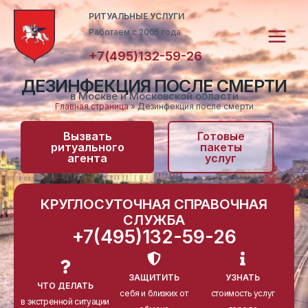
Перейти
Main
РИТУАЛЬНЫЕ УСЛУГИ
к
Работаем с 2005 года
Menu
содержимому
+7(495)132-59-26
ДЕЗИНФЕКЦИЯ ПОСЛЕ СМЕРТИ
в Москве и Московской области
Главная страница
»
Дезинфекция после смерти
Вызвать
Готовые
ритуального
пакеты
агента
услуг
КРУГЛОСУТОЧНАЯ СПРАВОЧНАЯ
СЛУЖБА
+7(495)132-59-26
ЗАЩИТИТЬ
УЗНАТЬ
ЧТО ДЕЛАТЬ
себя и близких от
стоимость услуг
в экстренной ситуации