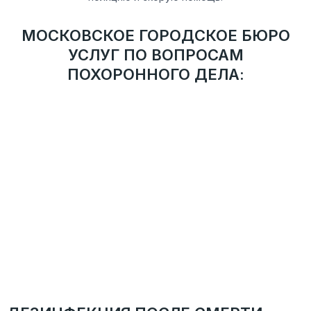
МОСКОВСКОЕ ГОРОДСКОЕ БЮРО
УСЛУГ ПО ВОПРОСАМ
ПОХОРОННОГО ДЕЛА:
ТРЕБОВАНИЯ И РЕКОМЕНДАЦИИ
Деятельность службы ведется в соответствии с
рекомендациями Департамента торговли и услуг г.
Москвы.
АДМИНИСТРАТИВНО-ТЕРРИТОРИАЛЬНОЕ
УСТРОЙСТВО
Присутствие во всех округах города Москвы. Сотрудник
службы прибудет на указанный адрес в течение 30
минут после оформления заявки.
АТТЕСТОВАННЫЕ СОТРУДНИКИ
Ритуальные агенты службы имеют многолетний опыт,
регулярно проходят дополнительное обучение и
внутреннюю аттестацию.