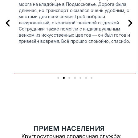
 и
морга на кладбище в Подмосковье. Дорога была
длинная, но транспорт оказался очень удобным, с
местами для всей семьи. Гроб выбрали
P
лакированный, с красивой тканевой отделкой.
r
Сотрудники также помогли с индивидуальным
e
x
венком из искусственных цветов — он был готов и
привезён вовремя. Всё прошло спокойно, спасибо.
v
t
по
i
o
u
s
ПРИЕМ НАСЕЛЕНИЯ
Круглосуточная справочная служба: