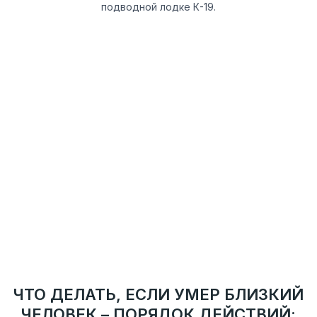
подводной лодке К-19.
ВАЖНО!
Никто не имеет права посещать ваш дом без вашего
предварительного разрешения или приглашения.
Если к вашей двери подошел незнакомый человек,
особенно в случае недавней утраты, будьте
бдительны — это может быть так называемый
«черный» агент. Его действия незаконны, и он не
имеет права проникать в вашу квартиру или дом. Не
открывайте дверь, не вступайте в разговор и
немедленно свяжитесь с сотрудниками городской
службы, которые официально занимаются
подобными случаями.
ЧТО ДЕЛАТЬ, ЕСЛИ УМЕР БЛИЗКИЙ
ЧЕЛОВЕК – ПОРЯДОК ДЕЙСТВИЙ: