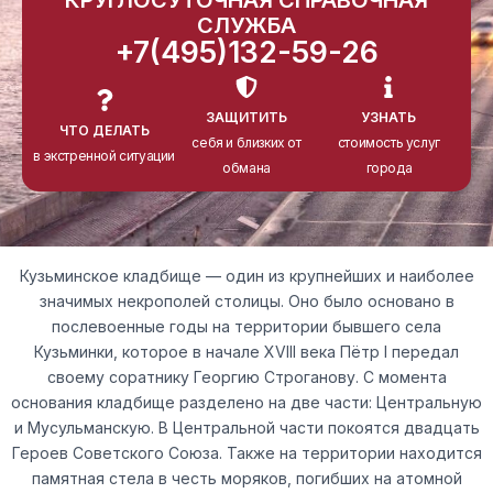
КРУГЛОСУТОЧНАЯ СПРАВОЧНАЯ
СЛУЖБА
+7(495)132-59-26
ЗАЩИТИТЬ
УЗНАТЬ
ЧТО ДЕЛАТЬ
себя и близких от
стоимость услуг
в экстренной ситуации
обмана
города
Кузьминское кладбище — один из крупнейших и наиболее
значимых некрополей столицы. Оно было основано в
послевоенные годы на территории бывшего села
Кузьминки, которое в начале XVIII века Пётр I передал
своему соратнику Георгию Строганову. С момента
основания кладбище разделено на две части: Центральную
и Мусульманскую. В Центральной части покоятся двадцать
Героев Советского Союза. Также на территории находится
памятная стела в честь моряков, погибших на атомной