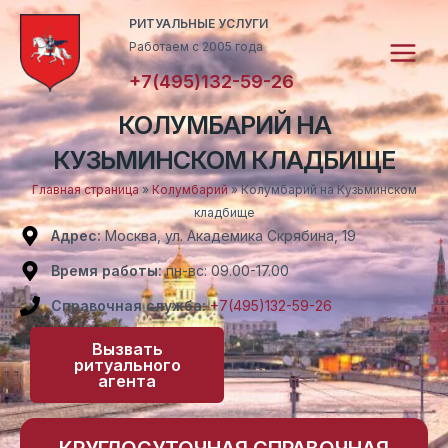
Перейти
Main
РИТУАЛЬНЫЕ УСЛУГИ
к
Работаем с 2005 года
Menu
содержимому
+7(495)132-59-26
КОЛУМБАРИЙ НА
КУЗЬМИНСКОМ КЛАДБИЩЕ
Главная страница
»
Колумбарий
»
Колумбарий на Кузьминском
кладбище
Адрес:
Москва, ул. Академика Скрябина, 19
Время работы:
пн-вс: 09.00-17.00
Справочная служба:
+7(495)132-59-26
Вызвать
ритуального
агента