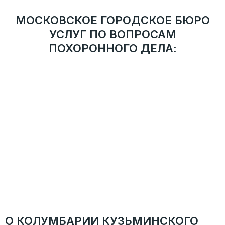
МОСКОВСКОЕ ГОРОДСКОЕ БЮРО
УСЛУГ ПО ВОПРОСАМ
ПОХОРОННОГО ДЕЛА:
ТРЕБОВАНИЯ И РЕКОМЕНДАЦИИ
Деятельность службы ведется в соответствии с
рекомендациями Департамента торговли и услуг г.
Москвы.
АДМИНИСТРАТИВНО-ТЕРРИТОРИАЛЬНОЕ
УСТРОЙСТВО
Присутствие во всех округах города Москвы. Сотрудник
службы прибудет на указанный адрес в течение 30
минут после оформления заявки.
АТТЕСТОВАННЫЕ СОТРУДНИКИ
Ритуальные агенты службы имеют многолетний опыт,
регулярно проходят дополнительное обучение и
внутреннюю аттестацию.
О КОЛУМБАРИИ КУЗЬМИНСКОГО