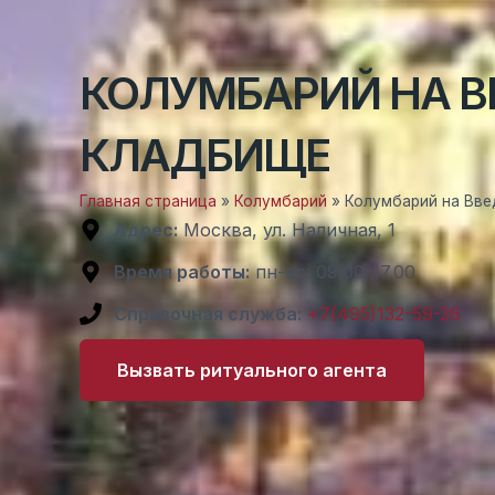
КОЛУМБАРИЙ НА 
КЛАДБИЩЕ
Главная страница
»
Колумбарий
»
Колумбарий на Вв
Адрес:
Москва, ул. Наличная, 1
Время работы:
пн-вс: 09.00-17.00
Справочная служба:
+7(495)132-59-26
Вызвать ритуального агента