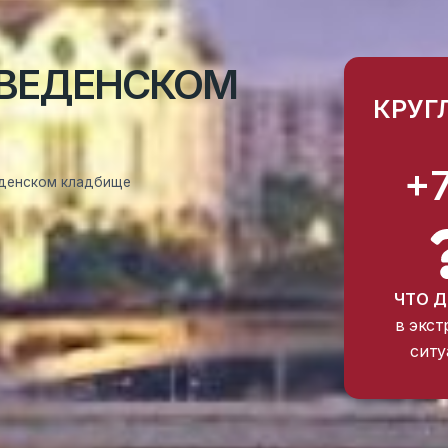
ВВЕДЕНСКОМ
КРУГ
+
еденском кладбище
ЧТО Д
в экст
ситу