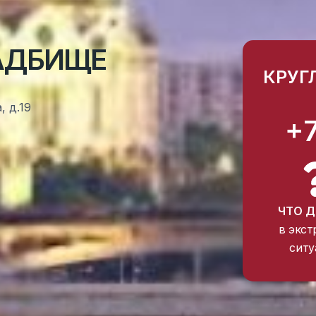
АДБИЩЕ
КРУГ
, д.19
+
ЧТО Д
в экст
ситу