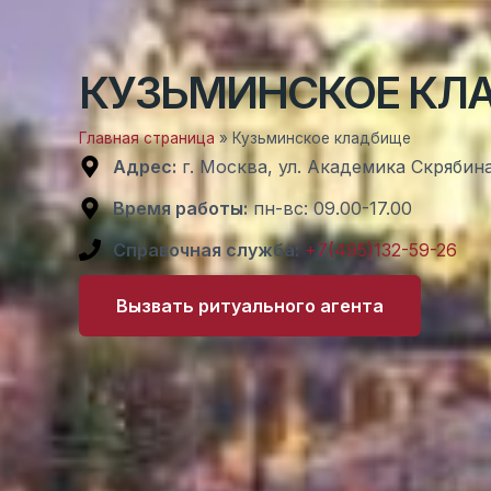
КУЗЬМИНСКОЕ КЛ
Главная страница
»
Кузьминское кладбище
Адрес:
г. Москва, ул. Академика Скрябина
Время работы:
пн-вс: 09.00-17.00
Справочная служба:
+7(495)132-59-26
Вызвать ритуального агента