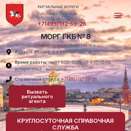
Перейти
Main
РИТУАЛЬНЫЕ УСЛУГИ
к
Работаем с 2005 года
Menu
содержимому
+7(495)132-59-26
МОРГ ГКБ № 8
Главная страница
»
Морг ГКБ № 8
Адрес:
г. Москва, 4-й Вятский пер., 4
Время работы:
пн-пт 9:00-15:00, сб 9:00-13:00,
воскресенье - выходной
Справочная служба:
+7(495)132-59-26
Вызвать
ритуального
агента
КРУГЛОСУТОЧНАЯ СПРАВОЧНАЯ
СЛУЖБА