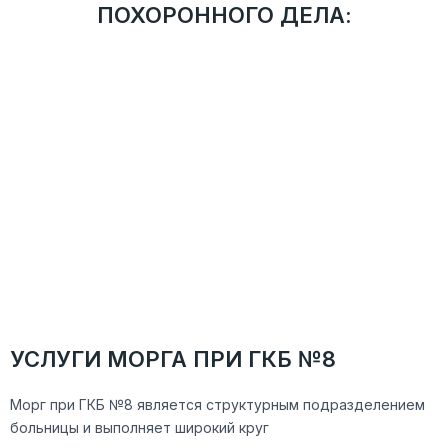
ПОХОРОННОГО ДЕЛА:
ТРЕБОВАНИЯ И РЕКОМЕНДАЦИИ
Деятельность службы ведется в соответствии с
рекомендациями Департамента торговли и услуг г.
Москвы.
АДМИНИСТРАТИВНО-ТЕРРИТОРИАЛЬНОЕ
УСТРОЙСТВО
Присутствие во всех округах города Москвы. Сотрудник
службы прибудет на указанный адрес в течение 30
минут после оформления заявки.
АТТЕСТОВАННЫЕ СОТРУДНИКИ
Ритуальные агенты службы имеют многолетний опыт,
регулярно проходят дополнительное обучение и
внутреннюю аттестацию.
УСЛУГИ МОРГА ПРИ ГКБ №8
Морг при ГКБ №8 является структурным подразделением
больницы и выполняет широкий круг