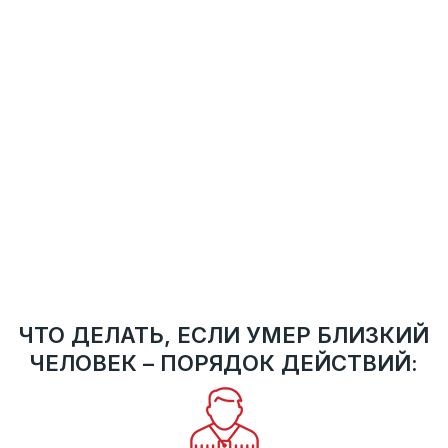
Никто не имеет права посещать ваш дом без вашего
предварительного разрешения или приглашения.
Если к вашей двери подошел незнакомый человек,
особенно в случае недавней утраты, будьте
бдительны — это может быть так называемый
«черный» агент. Его действия незаконны, и он не
имеет права проникать в вашу квартиру или дом. Не
открывайте дверь, не вступайте в разговор и
немедленно свяжитесь с сотрудниками городской
службы, которые официально занимаются
подобными случаями.
ЧТО ДЕЛАТЬ, ЕСЛИ УМЕР БЛИЗКИЙ
ЧЕЛОВЕК – ПОРЯДОК ДЕЙСТВИЙ: