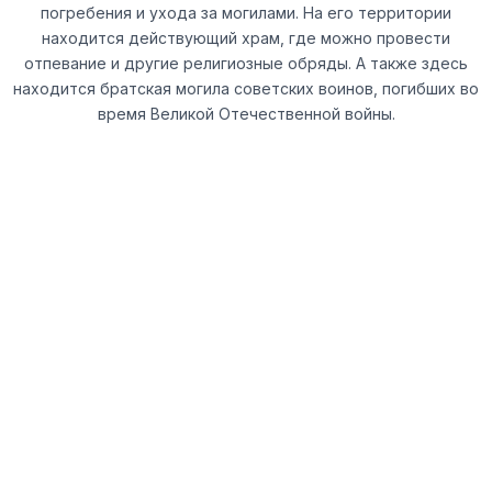
погребения и ухода за могилами. На его территории
находится действующий храм, где можно провести
отпевание и другие религиозные обряды. А также здесь
находится братская могила советских воинов, погибших во
время Великой Отечественной войны.
ВАЖНО!
Никто не имеет права посещать ваш дом без вашего
предварительного разрешения или приглашения.
Если к вашей двери подошел незнакомый человек,
особенно в случае недавней утраты, будьте
бдительны — это может быть так называемый
«черный» агент. Его действия незаконны, и он не
имеет права проникать в вашу квартиру или дом. Не
открывайте дверь, не вступайте в разговор и
немедленно свяжитесь с сотрудниками городской
службы, которые официально занимаются
подобными случаями.