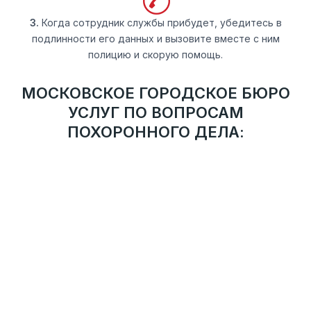
3.
Когда сотрудник службы прибудет, убедитесь в
подлинности его данных и вызовите вместе с ним
полицию и скорую помощь.
МОСКОВСКОЕ ГОРОДСКОЕ БЮРО
УСЛУГ ПО ВОПРОСАМ
ПОХОРОННОГО ДЕЛА:
ТРЕБОВАНИЯ И РЕКОМЕНДАЦИИ
Деятельность службы ведется в соответствии с
рекомендациями Департамента торговли и услуг г.
Москвы.
АДМИНИСТРАТИВНО-ТЕРРИТОРИАЛЬНОЕ
УСТРОЙСТВО
Присутствие во всех округах города Москвы. Сотрудник
службы прибудет на указанный адрес в течение 30
минут после оформления заявки.
АТТЕСТОВАННЫЕ СОТРУДНИКИ
Ритуальные агенты службы имеют многолетний опыт,