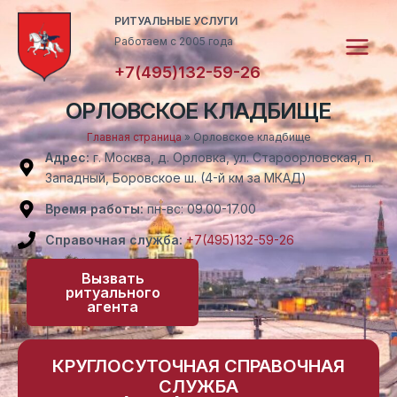
Перейти
Main
РИТУАЛЬНЫЕ УСЛУГИ
к
Работаем с 2005 года
Menu
содержимому
+7(495)132-59-26
ОРЛОВСКОЕ КЛАДБИЩЕ
Главная страница
»
Орловское кладбище
Адрес:
г. Москва, д. Орловка, ул. Староорловская, п.
Западный, Боровское ш. (4-й км за МКАД)
Время работы:
пн-вс: 09.00-17.00
Справочная служба:
+7(495)132-59-26
Вызвать
ритуального
агента
КРУГЛОСУТОЧНАЯ СПРАВОЧНАЯ
СЛУЖБА