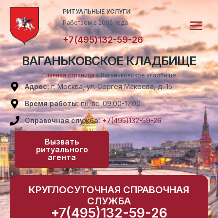
Перейти
Main
РИТУАЛЬНЫЕ УСЛУГИ
к
Работаем с 2005 года
Menu
содержимому
+7(495)132-59-26
ВАГАНЬКОВСКОЕ КЛАДБИЩЕ
Главная страница
»
Ваганьковское кладбище
Адрес:
г. Москва, ул. Сергея Макеева, д. 15
Время работы:
пн-вс: 09.00-17.00
Справочная служба:
+7(495)132-59-26
Вызвать
ритуального
агента
КРУГЛОСУТОЧНАЯ СПРАВОЧНАЯ
СЛУЖБА
+7(495)132-59-26