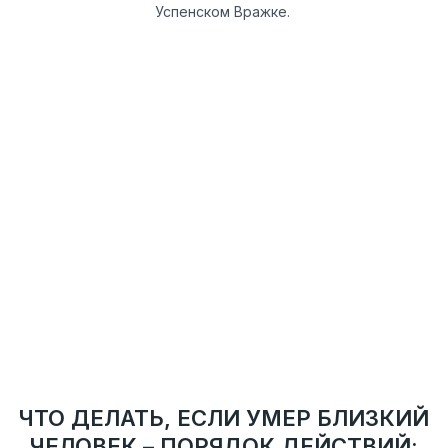
Успенском Вражке.
ВАЖНО!
Никто не имеет права посещать ваш дом без вашего
предварительного разрешения или приглашения.
Если к вашей двери подошел незнакомый человек,
особенно в случае недавней утраты, будьте
бдительны — это может быть так называемый
«черный» агент. Его действия незаконны, и он не
имеет права проникать в вашу квартиру или дом. Не
открывайте дверь, не вступайте в разговор и
немедленно свяжитесь с сотрудниками городской
службы, которые официально занимаются
подобными случаями.
ЧТО ДЕЛАТЬ, ЕСЛИ УМЕР БЛИЗКИЙ
ЧЕЛОВЕК – ПОРЯДОК ДЕЙСТВИЙ: