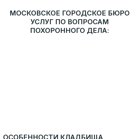
МОСКОВСКОЕ ГОРОДСКОЕ БЮРО
УСЛУГ ПО ВОПРОСАМ
ПОХОРОННОГО ДЕЛА:
ТРЕБОВАНИЯ И РЕКОМЕНДАЦИИ
Деятельность службы ведется в соответствии с
рекомендациями Департамента торговли и услуг г.
Москвы.
АДМИНИСТРАТИВНО-ТЕРРИТОРИАЛЬНОЕ
УСТРОЙСТВО
Присутствие во всех округах города Москвы. Сотрудник
службы прибудет на указанный адрес в течение 30
минут после оформления заявки.
АТТЕСТОВАННЫЕ СОТРУДНИКИ
Ритуальные агенты службы имеют многолетний опыт,
регулярно проходят дополнительное обучение и
внутреннюю аттестацию.
ОСОБЕННОСТИ КЛАДБИЩА